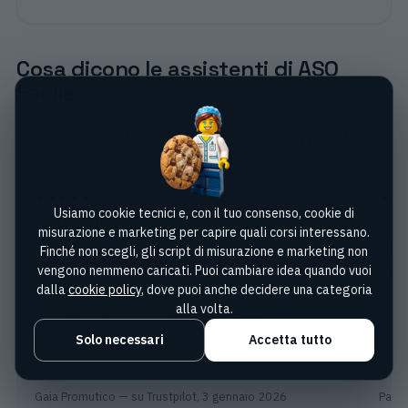
Cosa dicono le assistenti di ASO
Facile
★★★★★
4,3
su 5
·
36
recensioni su Trustpilot
Leggile tutte →
★★★★★
★★
Usiamo cookie tecnici e, con il tuo consenso, cookie di
Vasta scelta di corsi che mi ha permesso di fare
Cors
misurazione e marketing per capire quali corsi interessano.
una selezione colmando le lacune che avevo su
quest
Finché non scegli, gli script di misurazione e marketing non
alcune branche. Tutto spiegato molto bene e
migl
vengono nemmeno caricati. Puoi cambiare idea quando vuoi
dalla
cookie policy
, dove puoi anche decidere una categoria
facile da seguire. Mi rivolgerò sicuramente a
poss
alla volta.
loro per il prossimo aggiornamento.
prof
Solo necessari
Accetta tutto
Gaia Promutico
— su Trustpilot,
3 gennaio 2026
Patri