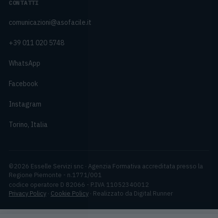
CONTATTI
comunicazioni@asofacile.it
+39 011 020 5748
WhatsApp
Facebook
Instagram
Torino, Italia
©
2026
Esselle Servizi snc
·
Agenzia Formativa accreditata presso la
Regione Piemonte - n.1771/001
codice operatore
D 82066
- P.IVA
11052340012
Privacy Policy
·
Cookie Policy
· Realizzato da Digital Runner