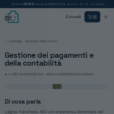
10 ore a
99,00 €
invece di
148,50 €
144 giorni al 31 dicembre
≡
Accedi
0
← Catalogo
· Gestione dello studio
Gestione dei pagamenti e
della contabilità
42
recensioni
2 ore
· video e slide
Attestato incluso
★
4.74
Di cosa parla
Luigina Tranchese, ASO con esperienza decennale nel