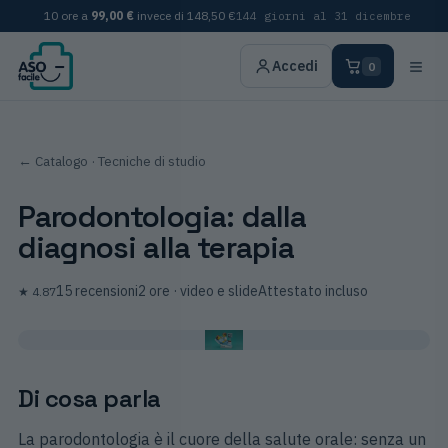
10 ore a
99,00 €
invece di
148,50 €
144 giorni al 31 dicembre
≡
Accedi
0
← Catalogo
· Tecniche di studio
Parodontologia: dalla
diagnosi alla terapia
15
recensioni
2 ore
· video e slide
Attestato incluso
★
4.87
Di cosa parla
La parodontologia è il cuore della salute orale: senza un