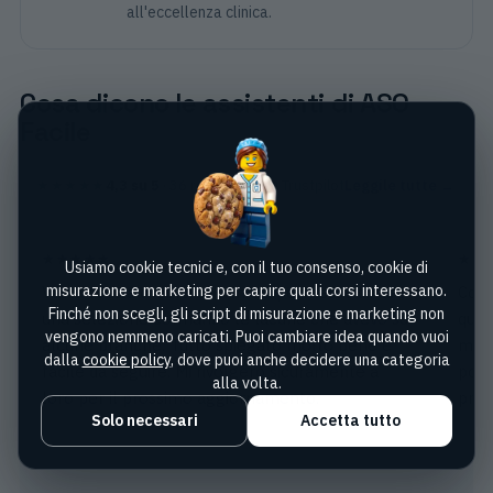
all'eccellenza clinica.
Cosa dicono le assistenti di ASO
Facile
★★★★★
4,3
su 5
·
36
recensioni su Trustpilot
Leggile tutte →
★★★★★
★★
Usiamo cookie tecnici e, con il tuo consenso, cookie di
misurazione e marketing per capire quali corsi interessano.
Vasta scelta di corsi che mi ha permesso di fare
Cors
Finché non scegli, gli script di misurazione e marketing non
una selezione colmando le lacune che avevo su
quest
vengono nemmeno caricati. Puoi cambiare idea quando vuoi
alcune branche. Tutto spiegato molto bene e
migl
dalla
cookie policy
, dove puoi anche decidere una categoria
facile da seguire. Mi rivolgerò sicuramente a
poss
alla volta.
loro per il prossimo aggiornamento.
prof
Solo necessari
Accetta tutto