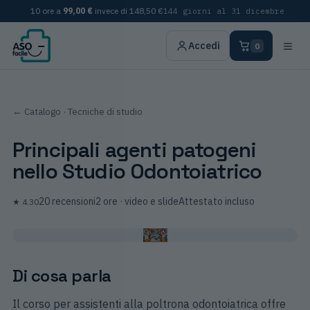
10 ore a
99,00 €
invece di
148,50 €
144 giorni al 31 dicembre
≡
Accedi
0
← Catalogo
· Tecniche di studio
Principali agenti patogeni
nello Studio Odontoiatrico
20
recensioni
2 ore
· video e slide
Attestato incluso
★
4.30
Di cosa parla
Il corso per assistenti alla poltrona odontoiatrica offre