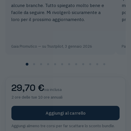
alcune branche. Tutto spiegato molto bene e
migl
facile da seguire. Mi rivolgerò sicuramente a
poss
loro per il prossimo aggiornamento.
prof
Gaia Promutico
— su Trustpilot,
3 gennaio 2026
Patri
29,70 €
iva inclusa
2 ore
delle tue 10 ore annuali
Aggiungi al carrello
Aggiungi almeno tre corsi per far scattare lo sconto bundle.