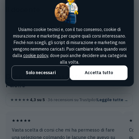
Il docente
Elisa Tessari
Usiamo cookie tecnici e, con il tuo consenso, cookie di
misurazione e marketing per capire quali corsi interessano.
Consulente e docente sulla sicourezza
Finché non scegli, gli script di misurazione e marketing non
Laurea in Tecniche Erboristiche nel 2015 a
vengono nemmeno caricati. Puoi cambiare idea quando vuoi
Torino.
dalla
cookie policy
, dove puoi anche decidere una categoria
alla volta.
Solo necessari
Accetta tutto
Cosa dicono le assistenti di ASO
Facile
★★★★★
4,3
su 5
·
36
recensioni su Trustpilot
Leggile tutte →
★★★★★
★★
Vasta scelta di corsi che mi ha permesso di fare
Cors
una selezione colmando le lacune che avevo su
quest