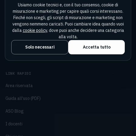
Usiamo cookie tecnici e, con il tuo consenso, cookie di
Catalogo corsi ASO
misurazione e marketing per capire quali corsi interessano.
Finché non scegli, gli script di misurazione e marketing non
Offerte e bundle
vengono nemmeno caricati. Puoi cambiare idea quando vuoi
dalla
cookie policy
, dove puoi anche decidere una categoria
Norme e Regole
alla volta.
Benessere e Salute
Solo necessari
Accetta tutto
Comunicazione
LINK RAPIDI
Area riservata
Guida all'uso (PDF)
ASO Blog
I docenti