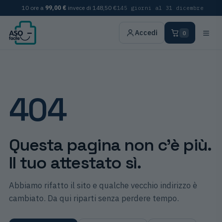
10 ore a
99,00 €
invece di
148,50 €
145 giorni al 31 dicembre
≡
Accedi
0
404
Questa pagina non c'è più.
Il tuo attestato sì.
Abbiamo rifatto il sito e qualche vecchio indirizzo è
cambiato. Da qui riparti senza perdere tempo.